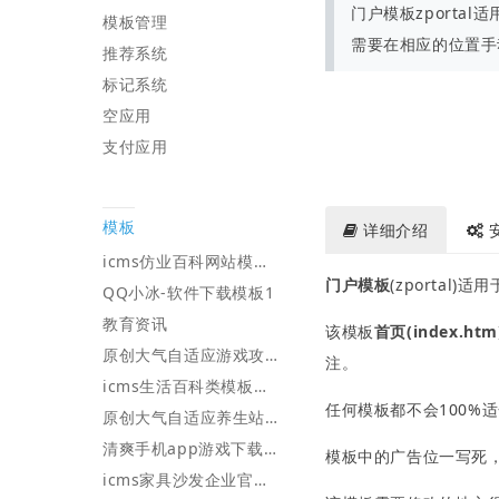
门户模板zporta
模板管理
需要在相应的位置手
推荐系统
标记系统
空应用
支付应用
模板
详细介绍
icms仿业百科网站模板优化版PC+wap
门户模板
(zportal
QQ小冰-软件下载模板1
教育资讯
该模板
首页(index.htm
原创大气自适应游戏攻略站点模板
注。
icms生活百科类模板手机端+pc端V7版本
任何模板都不会100
原创大气自适应养生站模板
清爽手机app游戏下载软件站响应式网站模板
模板中的广告位一写死
icms家具沙发企业官网响应式网站模板