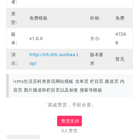
者:
类
免费模板
价格:
免费
型:
版
472K
v1.0.0
大小:
本:
B
演
http://v9.dm.xuebaa.t
版本要
暂无
示:
op/
求
icms生活百科类资讯网站模板 含单页 栏目页 频道页 内
容页 图片频道和栏目页以及标签 搜索等模板
「真诚赞赏，手留余香」
赞赏支持
0人赞赏